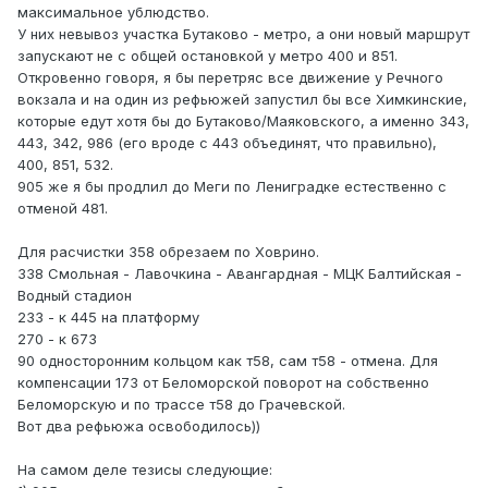
максимальное ублюдство.
У них невывоз участка Бутаково - метро, а они новый маршрут
запускают не с общей остановкой у метро 400 и 851.
Откровенно говоря, я бы перетряс все движение у Речного
вокзала и на один из рефьюжей запустил бы все Химкинские,
которые едут хотя бы до Бутаково/Маяковского, а именно 343,
443, 342, 986 (его вроде с 443 объединят, что правильно),
400, 851, 532.
905 же я бы продлил до Меги по Лениградке естественно с
отменой 481.
Для расчистки 358 обрезаем по Ховрино.
338 Смольная - Лавочкина - Авангардная - МЦК Балтийская -
Водный стадион
233 - к 445 на платформу
270 - к 673
90 односторонним кольцом как т58, сам т58 - отмена. Для
компенсации 173 от Беломорской поворот на собственно
Беломорскую и по трассе т58 до Грачевской.
Вот два рефьюжа освободилось))
На самом деле тезисы следующие: