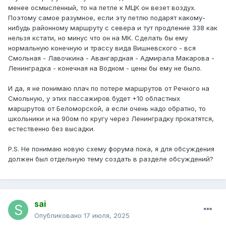
менее осмысленный, то на петле к МЦК он везет воздух.
Поэтому самое разумное, если эту петлю подарят какому-
нибудь районному маршруту с севера и тут продление 338 как
нельзя кстати, но минус что он на МК. Сделать бы ему
нормальную конечную и трассу вида Вишневского - вся
Смольная - Лавочкина - Авангардная - Адмирала Макарова -
Ленинградка - конечная на Водном - цены бы ему не было.
И да, я не понимаю плач по потере маршрутов от Речного на
Смольную, у этих пассажиров будет +10 областных
маршрутов от Беломорской, а если очень надо обратно, то
школьники и на 90ом по кругу через Ленинградку прокатятся,
естественно без высадки.
P.S. Не понимаю новую схему форума пока, я для обсуждения
должен был отдельную тему создать в разделе обсуждений?
sai
Опубликовано
17 июля, 2025