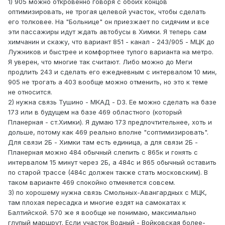
1) 905 можно откровенно говоря с обоих концов
оптимизировать, не трогая целевой участок, чтобы сделать
его толковее. На "Больнице" он приезжает по сидячим и все
эти пассажиры идут ждать автобусы в Химки. Я теперь сам
химчанин и скажу, что вариант 851 - канал - 243/905 - МЦК до
Лужников и быстрее и комфортнее тупого варианта на метро.
Я уверен, что многие так считают. Либо можно до Меги
продлить 243 и сделать его ежедневным с интервалом 10 мин,
905 не трогать а 403 вообще можно отменить, но это к теме
не относится.
2) нужна связь Тушино - МКАД - D3. Ее можно сделать на базе
173 или в будущем на базе 469 областного (который
Планерная - ст.Химки). Я думаю 173 предпочтительнее, хоть и
дольше, потому как 469 реально вполне "соптимизировать".
Для связи 2Б - Химки там есть единица, а для связи 2Б -
Планерная можно 484 обычный слепить с 865к и гонять с
интервалом 15 минут через 2Б, а 484с и 865 обычный оставить
по старой трассе (484с должен также стать московским). В
таком варианте 469 спокойно отменяется совсем.
3) по хорошему нужна связь Смольных-Авангардных с МЦК,
там плохая пересадка и многие ездят на самокатах к
Балтийской. 570 же я вообще не понимаю, максимально
глупый маршрут. Если участок Водный - Войковская более-