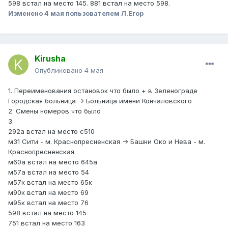
598 встал на место 145. 881 встал на место 598.
Изменено
4 мая
пользователем Л.Егор
Kirusha
Опубликовано
4 мая
1. Переименования остановок что было + в Зеленограде
Городская больница -> Больница имени Кончаловского
2. Смены номеров что было
3.
292а встал на место с510
м31 Сити - м. Краснопресненская -> Башни Око и Нева - м.
Краснопресненская
м60а встал на место 645а
м57а встал на место 54
м57к встал на место 65к
м90к встал на место 69
м95к встал на место 76
598 встал на место 145
751 встал на место 163