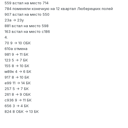
559 встал на место 714
784 поменяли конечную на 12 квартал Люберецких полей
907 встал на место 550
23а -> 23у
881 встал на место 598
163 встал на место с186
4.
70 9 -> 10 ОБК
610а отмена
981 9 -> 11 БК
123 5 -> 7 БК
155 8 -> 10 БК
м89к 4 -> 6 БК
917 8 -> 10 БК
е99 11 -> 14 БК
257 5 -> 7 БК
261 8 -> 9 ОБК
с936 9 -> 11 БК
656 3 -> 4 БК
824 8 ОБК -> 13 БК