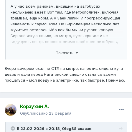
А у нас всем районам, висящим на автобусах
неслыханно везёт. Вот там, где Метрополитен, включая
трамваи, ещё норм. А у Заек лапки. И прогрессирующая
ненависть к гармошкам. Но Бирюлёвцам несколько лет
мучиться осталось. Ибо как бы мы ни ругали кривую
Бирюлёвскую линию, но метро, пусть кривое и не
ведущее в центр, несопоставимо надёжнее автобусов,
тем более, мы не знаем, до чего их доведут Ушастые к
Показать
пуску Бирюлёвской линии.
Вчера вечером ехал по СТЛ на метро, напротив сидела куча
девиц и одна перед Нагатинской спешно стала со всеми
прощаться - мол поеду на электричке, так быстрее. Понимаю.
Корзухин А.
Опубликовано
23 февраля
В 23.02.2026 в 20:18,
OlegSS
сказал: