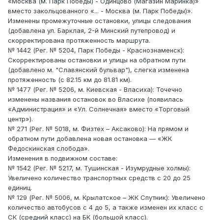
«Москва (м. Парк Победы) - Одинцово (Магазин Маринка)»
вместо закольцованного «... - Москва (м. Парк Победы)».
Изменены промежуточные остановки, улицы следования
(добавлена ул. Барклая, 2-й Минский путепровод) и
скорректирована протяженность маршрута.
№ 1442 (Рег. № 5204, Парк Победы - Краснознаменск):
Скорректированы остановки и улицы на обратном пути
(добавлено м. "Славянский бульвар"), слегка изменена
протяженность (с 82.15 км до 81.81 км).
№ 1477 (Рег. № 5206, м. Киевская - Власиха): Точечно
изменены названия остановок во Власихе (появилась
«Администрация» и «Ул. Солнечная» вместо «Торговый
центр»).
№ 271 (Рег. № 5018, м. Физтех – Аксаково): На прямом и
обратном пути добавлена новая остановка — «ЖК
Федоскинская слобода».
Изменения в подвижном составе:
№ 1542 (Рег. № 5217, м. Тушинская - Изумрудные холмы):
Увеличено количество транспортных средств с 20 до 25
единиц.
№ 129 (Рег. № 5006, м. Крылатское – ЖК Спутник): Увеличено
количество автобусов с 4 до 5, а также изменен их класс с
СК (средний класс) на БК (большой класс).