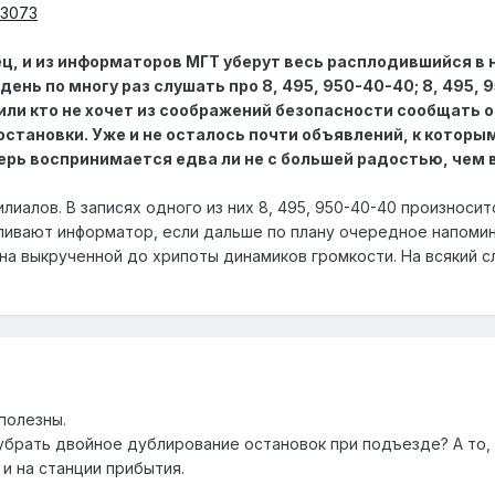
53073
нец, и из информаторов МГТ уберут весь расплодившийся в
день по многу раз слушать про 8, 495, 950-40-40; 8, 495,
или кто не хочет из соображений безопасности сообщать о
остановки. Уже и не осталось почти объявлений, к которы
рь воспринимается едва ли не с большей радостью, чем 
лиалов. В записях одного из них 8, 495, 950-40-40 произносит
ливают информатор, если дальше по плану очередное напоми
а выкрученной до хрипоты динамиков громкости. На всякий сл
полезны.
убрать двойное дублирование остановок при подъезде? А то, 
и на станции прибытия.