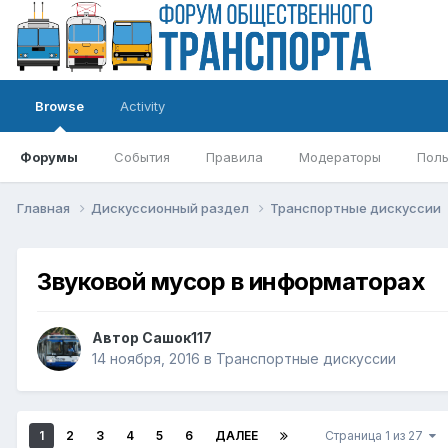
Browse
Activity
Форумы
События
Правила
Модераторы
Поль
Главная
Дискуссионный раздел
Транспортные дискуссии
Звуковой мусор в информаторах
Автор
Сашок117
14 ноября, 2016
в
Транспортные дискуссии
1
2
3
4
5
6
ДАЛЕЕ
Страница 1 из 27