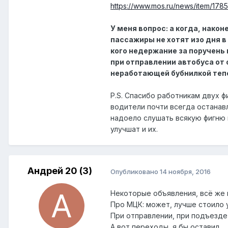
https://www.mos.ru/news/item/178
У меня вопрос: а когда, нако
пассажиры не хотят изо дня в 
кого недержание за поручень 
при отправлении автобуса от 
неработающей бубнилкой тепе
P.S. Спасибо работникам двух фи
водители почти всегда останав
надоело слушать всякую фигню н
улучшат и их.
Андрей 20 (3)
Опубликовано
14 ноября, 2016
Некоторые объявления, всё же 
Про МЦК: может, лучше стоило 
При отправлении, при подъезде 
А вот переходы, я бы оставил.