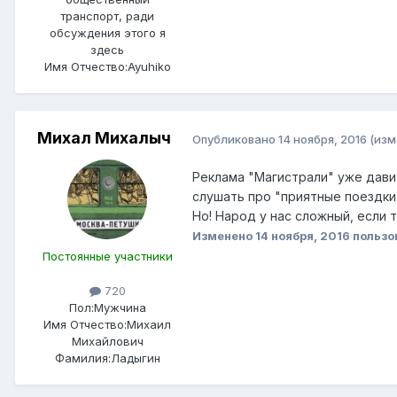
транспорт, ради
обсуждения этого я
здесь
Имя Отчество:
Ayuhiko
Михал Михалыч
Опубликовано
14 ноября, 2016
(изм
Реклама "Магистрали" уже давит
слушать про "приятные поездки
Но! Народ у нас сложный, если 
Изменено
14 ноября, 2016
пользо
Постоянные участники
720
Пол:
Мужчина
Имя Отчество:
Михаил
Михайлович
Фамилия:
Ладыгин