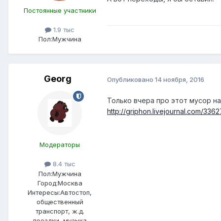
Постоянные участники
1.9 тыс
Пол:
Мужчина
Georg
Опубликовано
14 ноября, 2016
Только вчера про этот мусор нап
http://griphon.livejournal.com/3362
Модераторы
8.4 тыс
Пол:
Мужчина
Город:
Москва
Интересы:
Автостоп,
общественный
транспорт, ж.д.
поездки, музыка