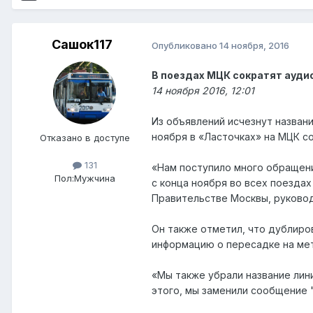
Сашок117
Опубликовано
14 ноября, 2016
В поездах МЦК сократят ауд
14 ноября 2016, 12:01
Из объявлений исчезнут назван
ноября в «Ласточках» на МЦК с
Отказано в доступе
131
«Нам поступило много обращени
Пол:
Мужчина
с конца ноября во всех поезда
Правительстве Москвы, руково
Он также отметил, что дублиро
информацию о пересадке на мет
«Мы также убрали название лин
этого, мы заменили сообщение 