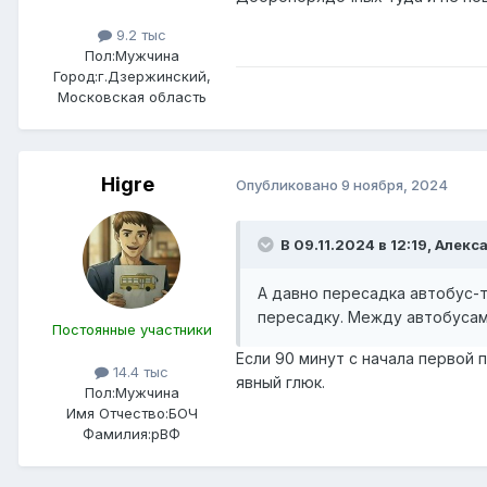
9.2 тыс
Пол:
Мужчина
Город:
г.Дзержинский,
Московская область
Higre
Опубликовано
9 ноября, 2024
В 09.11.2024 в 12:19,
Алекса
А давно пересадка автобус-т
пересадку. Между автобуса
Постоянные участники
Если 90 минут с начала первой 
14.4 тыс
явный глюк.
Пол:
Мужчина
Имя Отчество:
БОЧ
Фамилия:
рВФ