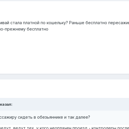
вай стала платной по кошельку? Раньше бесплатно пересажива
по-прежнему бесплатно
казал:
сажиру сидеть в обезьяннике и так далее?
едут, ведут тех, у кого неоплачен проезд - контролеры посл