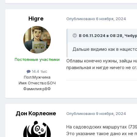
Higre
Опубликовано
6 ноября, 2024
В 06.11.2024 в 08:28,
Чебу
Дальше видимо как в нацист
Постоянные участники
Облавы конечно нужны, зайцы на
правильная и нигде ничего не с
14.4 тыс
Пол:
Мужчина
Имя Отчество:
БОЧ
Фамилия:
рВФ
Дон Корлеоне
Опубликовано
9 ноября, 2024
На садоводских маршрутах (739-
Это указание такое дано их не 