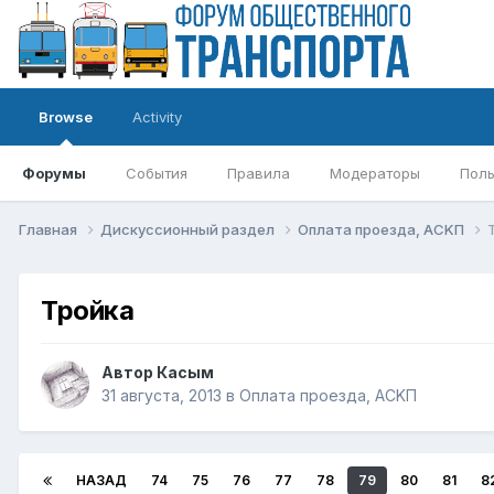
Browse
Activity
Форумы
События
Правила
Модераторы
Поль
Главная
Дискуссионный раздел
Оплата проезда, АСKП
Тройка
Автор
Касым
31 августа, 2013
в
Оплата проезда, АСKП
НАЗАД
74
75
76
77
78
79
80
81
8