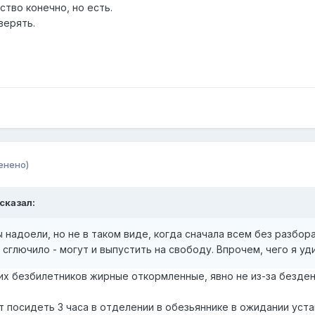
ство конечно, но есть.
верять.
енено)
сказал:
надоели, но не в таком виде, когда сначала всем без разбора
 сглючило - могут и выпустить на свободу. Впрочем, чего я уд
их безбилетников жирные откормленные, явно не из-за безден
т посидеть 3 часа в отделении в обезьяннике в ожидании уста