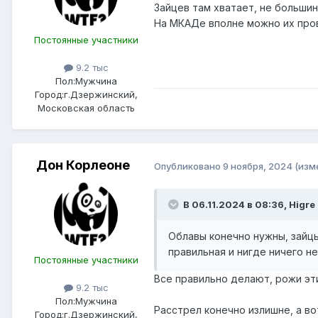
Зайцев там хватает, не большин
На МКАДе вполне можно их про
Постоянные участники
9.2 тыс
Пол:
Мужчина
Город:
г.Дзержинский,
Московская область
Дон Корлеоне
Опубликовано
9 ноября, 2024
(изм
В 06.11.2024 в 08:36,
Higre
Облавы конечно нужны, зайцы 
правильная и нигде ничего не
Постоянные участники
Все правильно делают, рожи эт
9.2 тыс
Пол:
Мужчина
Расстрел конечно излишне, а во
Город:
г.Дзержинский,