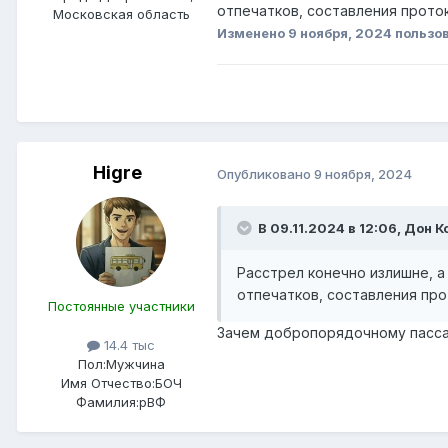
отпечатков, составления проток
Московская область
Изменено
9 ноября, 2024
пользов
Higre
Опубликовано
9 ноября, 2024
В 09.11.2024 в 12:06,
Дон К
Расстрел конечно излишне, а
отпечатков, составления прот
Постоянные участники
Зачем добропорядочному пассаж
14.4 тыс
Пол:
Мужчина
Имя Отчество:
БОЧ
Фамилия:
рВФ