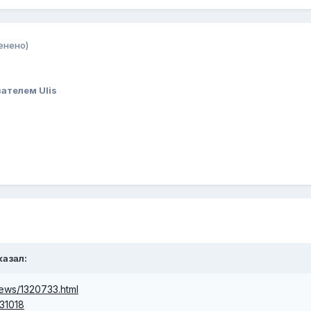
енено)
ателем Ulis
казал:
/news/1320733.html
31018