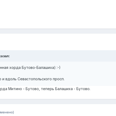
казал:
анная хорда Бутово-Балашиха) :-)
о и вдоль Севастопольского просп.
орда Митино - Бутово, теперь Балашиха - Бутово.
зменено)