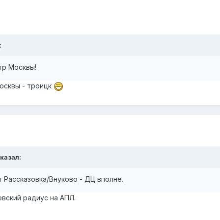
:
тр Москвы!
москвы - троицк
сказал:
т Рассказовка/Внуково - ДЦ вполне.
вский радиус на АПЛ.