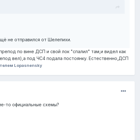
ещё не отправился от Шелепихи.
репод по вине ДСП и свой лок "спалил" там,и видел как
репод вел),а под ЧС4 подала постоянку. Естественно,ДСП
телем Lopasnensky
кие-то официальные схемы?