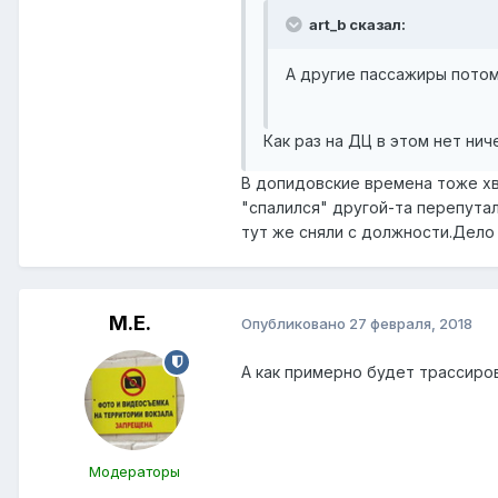
art_b сказал:
А другие пассажиры потом
Как раз на ДЦ в этом нет ни
В допидовские времена тоже хва
"спалился" другой-та перепутал
тут же сняли с должности.Дело
М.Е.
Опубликовано
27 февраля, 2018
А как примерно будет трассиро
Модераторы