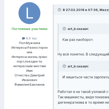
В 27.02.2018 в 07:36, Mazz
Постоянные участники
art_b сказал:
8.9 тыс
Как раз наоборот.
Пол:
Мужчина
Интересы:
Разносторон
ние
Ну всё понятно. В следующий
Интересы:
жизнь,транс
порт,поездки по
интересным местам
art_b сказал:
Имя
Отчество:
Дмитрий
И лишиться части зарплат
Иванович
Фамилия:
Бакланов
Работал я на такой узловой 
Так машинисты, видя показан
дегенератизма в то время не