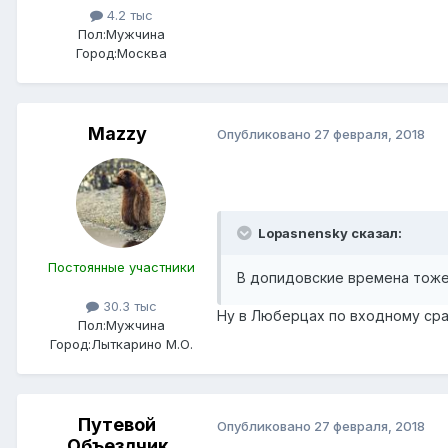
4.2 тыс
Пол:
Мужчина
Город:
Москва
Mazzy
Опубликовано
27 февраля, 2018
Lopasnensky сказал:
Постоянные участники
В допидовские времена тоже 
30.3 тыс
Ну в Люберцах по входному сра
Пол:
Мужчина
Город:
Лыткарино М.О.
Путевой
Опубликовано
27 февраля, 2018
Объездчик