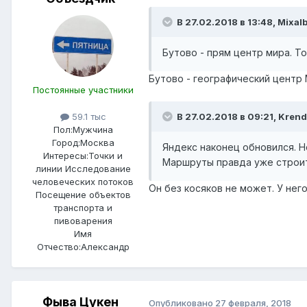
В 27.02.2018 в 13:48, Mixal
Бутово - прям центр мира. То
Бутово - географический центр
Постоянные участники
В 27.02.2018 в 09:21, Krend
59.1 тыс
Пол:
Мужчина
Город:
Москва
Яндекс наконец обновился. Н
Интересы:
Точки и
Маршруты правда уже строит 
линии Исследование
человеческих потоков
Он без косяков не может. У нег
Посещение объектов
транспорта и
пивоварения
Имя
Отчество:
Александр
Фыва Цукен
Опубликовано
27 февраля, 2018