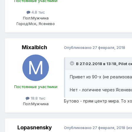
Постоянные участники
4.8 тыс
Пол:
Мужчина
Город:
Мск, Ясенево
Mixalblch
Опубликовано
27 февраля, 2018
В 27.02.2018 в 13:18, Pilot с
Привет из 90-х (не реализов
Постоянные участники
Нет - логичнее через Ясенев
18.8 тыс
Бутово - прям центр мира. То х
Пол:
Мужчина
Lopasnensky
Опубликовано
27 февраля, 2018
(и