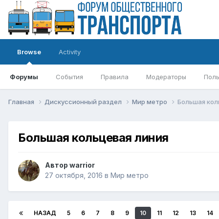
Browse
Activity
Форумы
События
Правила
Модераторы
Поль
Главная
Дискуссионный раздел
Мир метро
Большая кол
Большая кольцевая линия
Автор
warrior
27 октября, 2016
в
Мир метро
НАЗАД
5
6
7
8
9
10
11
12
13
14