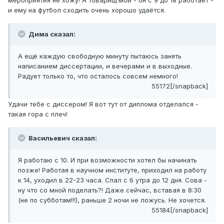
мероприятия не хожу! А товарищ мой - он с 9 до 18 работает -
и ему на футбол сходить очень хорошо удаётся.
Дима сказал:
А ещё каждую свободную минуту пытаюсь занять
написанием диссертации, и вечерами и в выходные.
Радует только то, что осталось совсем немного!
55172[/snapback]
Удачи тебе с диссером! Я вот тут от диплома отделался -
такая гора с плеч!
Васильевич сказал:
Я работаю с 10. И при возможности хотел бы начинать
позже! Работая в научном институте, приходил на работу
к 14, уходил в 22-23 часа. Спал с 6 утра до 12 дня. Сова -
ну что со мной поделать?! Даже сейчас, вставая в 8:30
(не по субботам!!!), раньше 2 ночи не ложусь. Не хочется.
55184[/snapback]