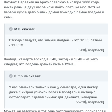
Вот-вот. Переехав на Братиславскую в ноябре 2000 года,
никак раньше двух часов ночи пойти спать не мог. Хотя на
первом курсе дело было - домой приходил самое позднее в
семь.
М.Е. сказал:
Отсюда следует, что зимний полдень - это 12:30, летний
- 13:30 !!!
55411[/snapback]
Вообще, 21 марта восход в 6:48, заход - в 18:48 - из чего
следует, что полдень должен быть в 12:48...
Bimbula сказал:
У нас отмечали только к концу семестра, один лектор
даже с хитрой улыбкой полез в портфель и вытащил
фотоаппарат, сделал снимок для деканата, наверное.
55731[/snapback]
Может, он автобусы в тот день фотографировать собирался и