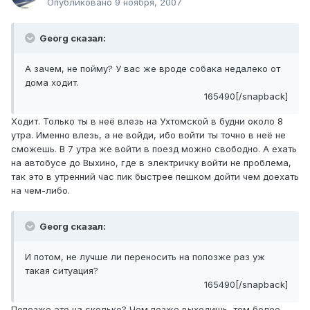
Опубликовано
9 ноября, 2007
Georg сказал:
А зачем, не пойму? У вас же вроде собака недалеко от
дома ходит.
165490[/snapback]
Ходит. Только ты в неё влезь на Ухтомской в будни около 8
утра. Именно влезь, а не войди, ибо войти ты точно в неё не
сможешь. В 7 утра же войти в поезд можно свободно. А ехать
на автобусе до Выхино, где в электричку войти не проблема,
так это в утренний час пик быстрее пешком дойти чем доехать
на чем-либо.
Georg сказал:
И потом, не лучше ли переносить на попозже раз уж
такая ситуация?
165490[/snapback]
Попозже это на сколько? Чем позже выходишь, тем более