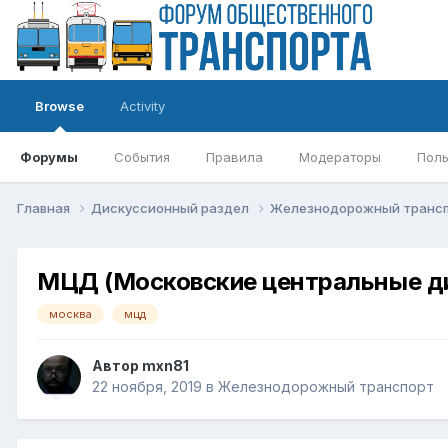
Browse
Activity
Форумы
События
Правила
Модераторы
Поль
Главная
Дискуссионный раздел
Железнодорожный транс
МЦД (Московские центральные д
москва
мцд
Автор
mxn81
22 ноября, 2019
в
Железнодорожный транспорт