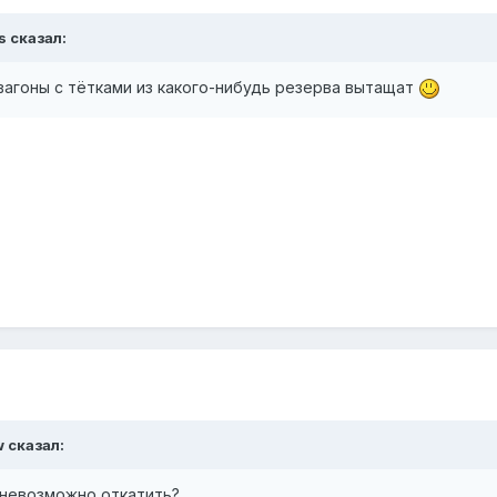
s
сказал:
 вагоны с тётками из какого-нибудь резерва вытащат
w
сказал:
 нев
озможно откатить
?