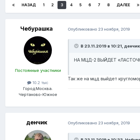
НАЗАД
1
2
3
4
5
6
7
8
ДАЛЕЕ
Чебурашка
Опубликовано
23 ноября, 2019
В 23.11.2019 в 10:21,
денчик
НА МЦД-2 ВЫЙДЕТ «ЛАСТОЧ
Постоянные участники
Так же на мцд выйдет кругломо
10.2 тыс
Город:
Москва.
Чертаново-Южное
денчик
Опубликовано
23 ноября, 2019
В 23.11.2019 в 10:33,
Чебур