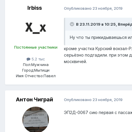
Irbiss
Опубликовано
23 ноября, 2019
В 23.11.2019 в 10:25,
Вперё
Ну
что ты
прикидываешься или
Постоянные участники
кроме участка Курский вокзал-
серьёзно подгадили. при этом д
5.2 тыс
москвичей.
Пол:
Мужчина
Город:
Мытищи
Имя Отчество:
Павел
Антон Чиграй
Опубликовано
23 ноября, 2019
ЭП2Д-0067 сию первая с пасса