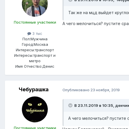
Так же на мцд выйдет кругло
Постоянные участники
А чего мелочиться? пустите сраз
3 тыс
Пол:
Мужчина
Город:
Москва
Интересы:
транспорт
Интересы:
транспорт и
метро
Имя Отчество:
Денис
Чебурашка
Опубликовано
23 ноября, 2019
В 23.11.2019 в 10:35,
денчи
А чего мелочиться? пустите с
Постоянные участники