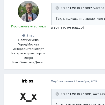
В 23.11.2019 в 10:37,
Varana
Так, глядишь, и плацкартные
Постоянные участники
а вот это не наддо
?
3 тыс
Пол:
Мужчина
Город:
Москва
Интересы:
транспорт
Интересы:
транспорт и
метро
Имя Отчество:
Денис
Irbiss
Опубликовано
23 ноября, 2019
В 23.11.2019 в 10:31,
awdee
А что там испортили так
, что