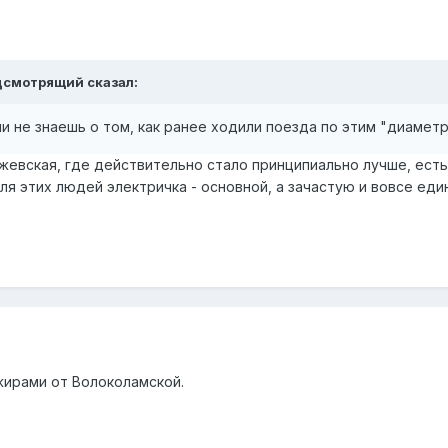
дсмотрящий
сказал:
 не знаешь о том, как ранее ходили поезда по этим "ди
амет
Ржевская, где действительно стало принципиально лучше, ес
ля этих людей электричка - основной, а зачастую и вовсе ед
жирами от Волоколамской.