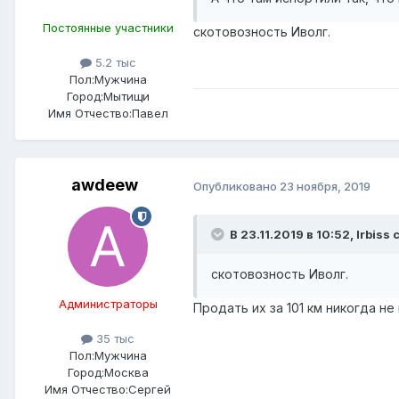
Постоянные участники
скотовозность Иволг.
5.2 тыс
Пол:
Мужчина
Город:
Мытищи
Имя Отчество:
Павел
awdeew
Опубликовано
23 ноября, 2019
В 23.11.2019 в 10:52,
Irbiss
с
скотовозность Иволг.
Администраторы
Продать их за 101 км никогда не
35 тыс
Пол:
Мужчина
Город:
Москва
Имя Отчество:
Сергей