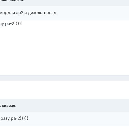
мордая эр2 и дизель-поезд.
у ра-2)))))
к
сказал:
разу ра-2)))))