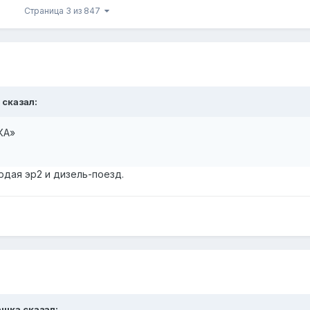
Страница 3 из 847
сказал:
КА»
рдая эр2 и дизель-поезд.
ашка
сказал: