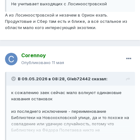
Не учитывает выходящих с Лосиноостровской
А из Лосиноостровской и незачем в Орион ехать.
Продуктовые и Сбер там есть и ближе, а всё остальное из
области мало кого интересующей экзотики.
Corennoy
Опубликовано
11 мая
В 09.05.2026 в 08:28,
Gleb72442
сказал:
к сожалению заек сейчас мало волнуют одинаковые
названия остановок
из последнего исключение - переименование
Библиотеки на Новохохловской улице, да и то похоже на
совпадение или удачную случайность, потому что
Библиотеку на Фёдора Полетаева никто не
переименовал и у 115 все равно их осталось две