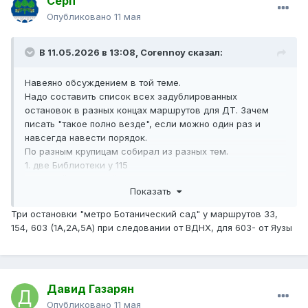
Серп
Опубликовано
11 мая
В 11.05.2026 в 13:08,
Corennoy
сказал:
Навеяно обсуждением в той теме.
Надо составить список всех задублированных
остановок в разных концах маршрутов для ДТ. Зачем
писать "такое полно везде", если можно один раз и
навсегда навести порядок.
По разным крупицам собирал из разных тем.
1. две Библиотеки у 115
2. две 1-й Прогонной ул. у 311
Показать
3. два 1-го Краснокурсантского проезда у с636
4. две Детских поликлиники у с823
Три остановки "метро Ботанический сад" у маршрутов 33,
5. две Севанских ул. у с823
154, 603 (1А,2А,5А) при следовании от ВДНХ, для 603- от Яузы
6. две Детских поликлиники у 359, 368, 400к
7. две Монтажных ул. у автобуса 3
8. две Тайнинских ул. у 393
9. два Университетских проспекта у 119
Давид Газарян
Давайте вспомним все маршруты и составим до конца?
Опубликовано
11 мая