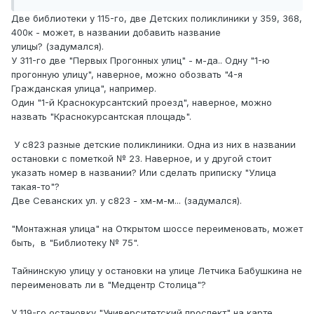
9. два Университетских проспекта у 119
Две библиотеки у 115-го, две Детских поликлиники у 359, 368,
400к - может, в названии добавить название
улицы? (задумался).
У 311-го две "Первых Прогонных улиц" - м-да.. Одну "1-ю
прогонную улицу", наверное, можно обозвать "4-я
Гражданская улица", например.
Один "1-й Краснокурсантский проезд", наверное, можно
назвать "Краснокурсантская площадь".
У с823 разные детские поликлиники. Одна из них в названии
остановки с пометкой № 23. Наверное, и у другой стоит
указать номер в названии? Или сделать приписку "Улица
такая-то"?
Две Севанских ул. у с823 - хм-м-м... (задумался).
"Монтажная улица" на Открытом шоссе переименовать, может
быть, в "Библиотеку № 75".
Тайнинскую улицу у остановки на улице Летчика Бабушкина не
переименовать ли в "Медцентр Столица"?
У 119-го остановку "Университетский проспект" на карте