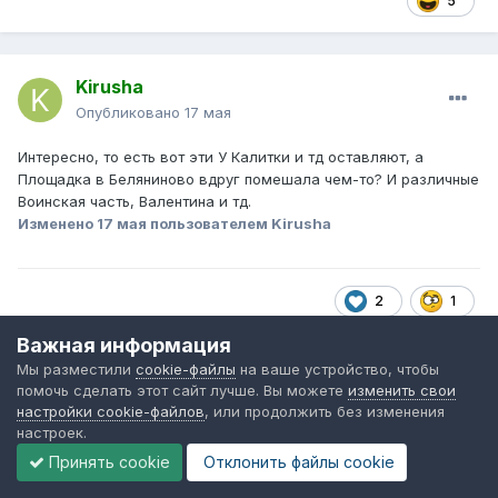
5
Kirusha
Опубликовано
17 мая
Интересно, то есть вот эти У Калитки и тд оставляют, а
Площадка в Беляниново вдруг помешала чем-то? И различные
Воинская часть, Валентина и тд.
Изменено
17 мая
пользователем Kirusha
2
1
Важная информация
Мы разместили
cookie-файлы
на ваше устройство, чтобы
Higre
помочь сделать этот сайт лучше. Вы можете
изменить свои
настройки cookie-файлов
, или продолжить без изменения
Опубликовано
17 мая
настроек.
Принять cookie
Отклонить файлы сookie
В 17.05.2026 в 11:08,
Kirusha
сказал: