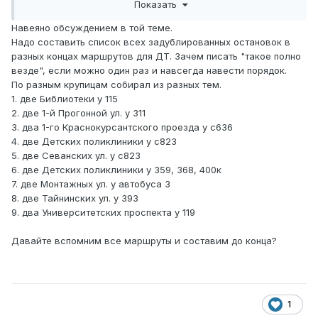
Показать
навскидку припоминаю у 311 две остановки «1-я
Навеяно обсуждением в той теме.
Прогонная» или с823 как маршрут собравший в себе
Надо составить список всех задублированных остановок в
несколько остановок с названиями Поликлиника и
разных концах маршрутов для ДТ. Зачем писать "такое полно
Детская Поликлиника
везде", если можно один раз и навсегда навести порядок.
По разным крупицам собирал из разных тем.
1. две Библиотеки у 115
2. две 1-й Прогонной ул. у 311
3. два 1-го Краснокурсантского проезда у с636
4. две Детских поликлиники у с823
5. две Севанских ул. у с823
6. две Детских поликлиники у 359, 368, 400к
7. две Монтажных ул. у автобуса 3
8. две Тайнинских ул. у 393
9. два Университетских проспекта у 119
Давайте вспомним все маршруты и составим до конца?
1