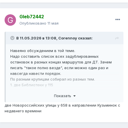
Gleb72442
Опубликовано
11 мая
В 11.05.2026 в 13:08,
Corennoy
сказал:
Навеяно обсуждением в той теме.
Надо составить список всех задублированных
остановок в разных концах маршрутов для ДТ. Зачем
писать "такое полно везде", если можно один раз и
навсегда навести порядок.
По разным крупицам собирал из разных тем.
1. две Библиотеки у 115
2. две 1-й Прогонной ул. у 311
Показать
3. два 1-го Краснокурсантского проезда у с636
4. две Детских поликлиники у с823
две Новороссийских улицы у 658 в направлении Кузьминок с
5. две Севанских ул. у с823
недавнего времени
6. две Детских поликлиники у 359, 368, 400к
7. две Монтажных ул. у автобуса 3
8. две Тайнинских ул. у 393