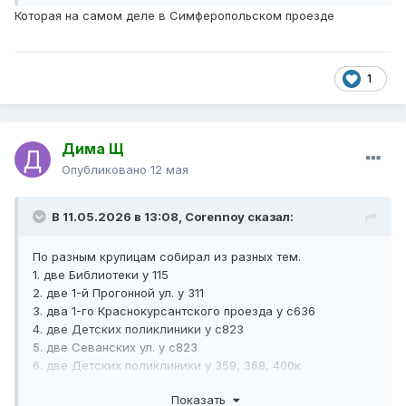
Которая на самом деле в Симферопольском проезде
1
Дима Щ
Опубликовано
12 мая
В 11.05.2026 в 13:08,
Corennoy
сказал:
По разным крупицам собирал из разных тем.
1. две Библиотеки у 115
2. две 1-й Прогонной ул. у 311
3. два 1-го Краснокурсантского проезда у с636
4. две Детских поликлиники у с823
5. две Севанских ул. у с823
6. две Детских поликлиники у 359, 368, 400к
7. две Монтажных ул. у автобуса 3
Показать
8. две Тайнинских ул. у 393