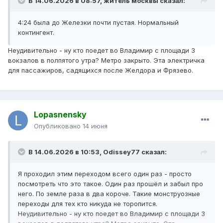
В 14.06.2026 в 08:57,
житель москвы
сказал:
4:24 была до Железки почти пустая. Нормальный
контингент.
Неудивительно - ну кто поедет во Владимир с площади 3
вокзалов в полпятого утра? Метро закрыто. Эта электричка
для пассажиров, садящихся после Желдора и Фрязево.
Lopasnensky
Опубликовано
14 июня
В 14.06.2026 в 10:53,
Odissey77
сказал:
Я проходил этим переходом всего один раз - просто
посмотреть что это такое. Один раз прошёл и забыл про
него. По земле раза в два короче. Такие монструозные
переходы для тех кто никуда не торопится.
Неудивительно - ну кто поедет во Владимир с площади 3