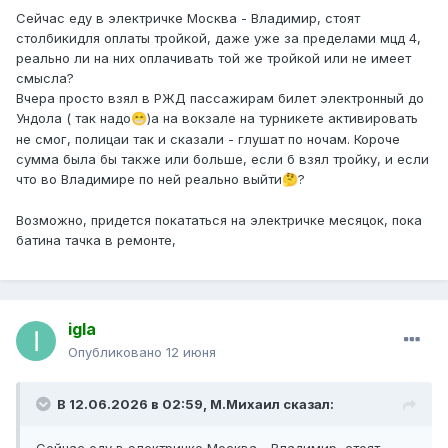
Сейчас еду в электричке Москва - Владимир, стоят
столбикидля оплаты тройкой, даже уже за пределами мцд 4,
реально ли на них оплачивать той же тройкой или не имеет
смысла?
Вчера просто взял в РЖД пассажирам билет электронный до
Ундола ( так надо
)а на вокзале на турникете активировать
😁
не смог, полицаи так и сказали - глушат по ночам. Короче
сумма была бы также или больше, если б взял тройку, и если
что во Владимире по ней реально выйти
?
🤔
Возможно, придется покататься на электричке месяцок, пока
батина тачка в ремонте,
igla
Опубликовано
12 июня
В 12.06.2026 в 02:59,
М.Михаил
сказал: