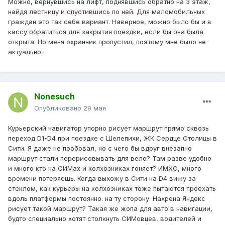
Можно, вернувшись на лифт, поднявшись обратно на 3 этаж,
найдя лестницу и спустившись по ней. Для маломобильных
граждан это так себе вариант. Наверное, можно было бы и в
кассу обратиться для закрытия поездки, если бы она была
открыта. Но меня охранник пропустил, поэтому мне было не
актуально.
Nonesuch
Опубликовано
29 мая
Курьерский навигатор упорно рисует маршрут прямо сквозь
переход D1-D4 при поездке с Шелепихи, ЖК Сердце Столицы в
Сити. Я даже не пробовал, но с чего бы вдруг внезапно
маршрут стали перерисовывать для вело? Там разве удобно
и много кто на СИМах и колхозниках гоняет? ИМХО, много
времени потеряешь. Когда выхожу в Сити на D4 вижу за
стеклом, как курьеры на колхозниках тоже пытаются проехать
вдоль платформы постоянно. на ту сторону. Нахрена Яндекс
рисует такой маршрут? Такая же жопа для авто в навигации,
будто специально хотят столкнуть СИМовцев, водителей и