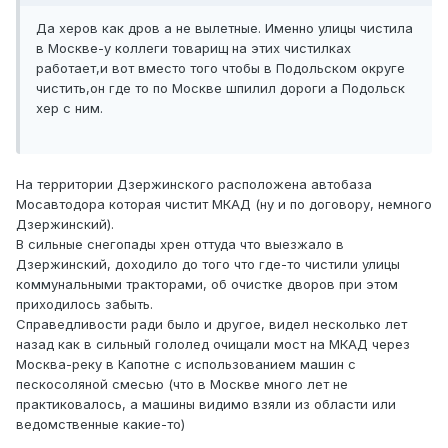
Да херов как дров а не вылетные. Именно улицы чистила
в Москве-у коллеги товарищ на этих чистилках
работает,и вот вместо того чтобы в Подольском округе
чистить,он где то по Москве шпилил дороги а Подольск
хер с ним.
На территории Дзержинского расположена автобаза
Мосавтодора которая чистит МКАД (ну и по договору, немного
Дзержинский).
В сильные снегопады хрен оттуда что выезжало в
Дзержинский, доходило до того что где-то чистили улицы
коммунальными тракторами, об очистке дворов при этом
приходилось забыть.
Справедливости ради было и другое, видел несколько лет
назад как в сильный гололед очищали мост на МКАД через
Москва-реку в Капотне с использованием машин с
пескосоляной смесью (что в Москве много лет не
практиковалось, а машины видимо взяли из области или
ведомственные какие-то)