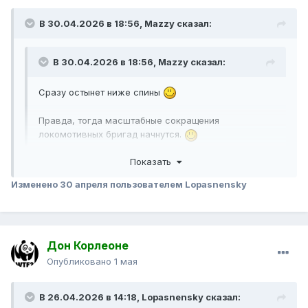
В 30.04.2026 в 18:56,
Mazzy
сказал:
В 30.04.2026 в 18:56,
Mazzy
сказал:
Сразу остынет ниже спины
Правда, тогда масштабные сокращения
локомотивных бригад начнутся.
Ну так не у меня горит ниже копчика когда масштабные
Показать
отмены,и так же не у меня горело когда интервал был не
Изменено
30 апреля
пользователем Lopasnensky
6 минут. Я помню какой тут срач был и сколько заводов
шлакоблочных было построенно по этому поводу. Читать
смешно было,когда люди искали проблему там где её
нет.
Дон Корлеоне
Опубликовано
1 мая
В 26.04.2026 в 14:18,
Lopasnensky
сказал: