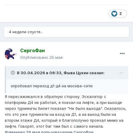
2
4 недели спустя...
СергоФан
Опубликовано
26 мая
В 30.04.2026 в 06:33,
Фыва Цукен
сказал:
опробовал переход д1-д4 на москве-сити
Я пересаживался в обратную сторону. Эскалатор с
платформы Д4 не работал, я поехал на лифте, а при выходе
через турникеты билет показал "Не было выхода". Оказалось,
что это уже турникеты на вход на Д1, а на выход были на
втором этаже Д4, который я благополучно проехал мимо на
лифте. Говорят, этот баг там был с самого начала.
Изменено
26 мая
пользователем СергоФан