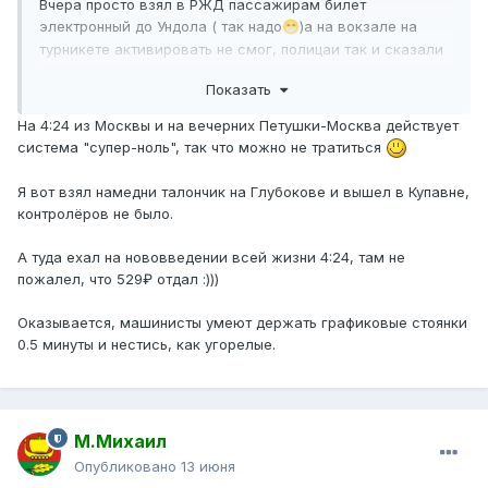
Вчера просто взял в РЖД пассажирам билет
электронный до Ундола ( так надо
)а на вокзале на
😁
турникете активировать не смог, полицаи так и сказали
- глушат по ночам. Короче сумма была бы также или
Показать
больше, если б взял тройку, и если что во Владимире по
ней реально выйти
?
🤔
На 4:24 из Москвы и на вечерних Петушки-Москва действует
система "супер-ноль", так что можно не тратиться
Возможно, придется покататься на электричке месяцок,
пока батина тачка в ремонте,
Я вот взял намедни талончик на Глубокове и вышел в Купавне,
контролёров не было.
А туда ехал на нововведении всей жизни 4:24, там не
пожалел, что 529₽ отдал :)))
Оказывается, машинисты умеют держать графиковые стоянки
0.5 минуты и нестись, как угорелые.
М.Михаил
Опубликовано
13 июня